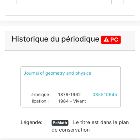
Historique du périodique
⚠ PC
Journal of geometry and physics
PcMath
Voir pôles et Colref
Imprimé :
0393-0440
039592855
Électronique :
1879-1662
085510645
Publication :
1984 - Vivant
Légende:
Le titre est dans le plan
PcMath
de conservation