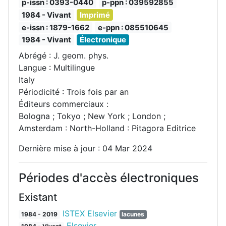
p-issn : 0393-0440
p-ppn : 039592855
1984 - Vivant
Imprimé
e-issn : 1879-1662
e-ppn : 085510645
1984 - Vivant
Électronique
Abrégé : J. geom. phys.
Langue : Multilingue
Italy
Périodicité : Trois fois par an
Éditeurs commerciaux :
Bologna ; Tokyo ; New York ; London ;
Amsterdam : North-Holland : Pitagora Editrice
Dernière mise à jour : 04 Mar 2024
Périodes d'accès électroniques
Existant
ISTEX Elsevier
1984 - 2019
lacunes
Elsevier