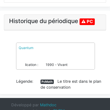
Historique du périodique
⚠ PC
Quantum
PcMath
Voir pôles et Colref
Imprimé :
1048-8820
040269795
Publication :
1990 - Vivant
Légende:
Le titre est dans le plan
PcMath
de conservation
Développé par
Mathdoc