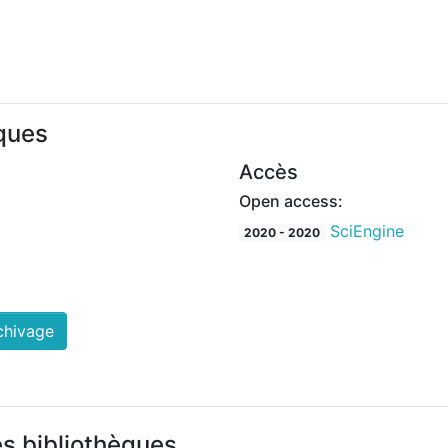
iques
Accès
Open access:
SciEngine
2020 - 2020
chivage
es bibliothèques