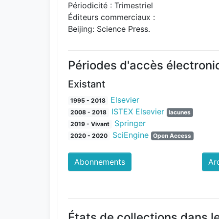
Périodicité : Trimestriel
Éditeurs commerciaux :
Beijing: Science Press.
Périodes d'accès électron
Existant
Elsevier
1995 - 2018
ISTEX Elsevier
2008 - 2018
lacunes
Springer
2019 - Vivant
SciEngine
2020 - 2020
Open Access
Abonnements
Ar
États de collections dans l