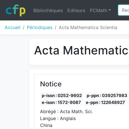
Bibliothèques
Editeurs
PCMath
Accueil
Périodiques
Acta Mathematica Scientia
Acta Mathematic
Notice
p-issn : 0252-9602
p-ppn : 039257983
e-issn : 1572-9087
e-ppn : 122648927
Abrégé : Acta Math. Sci.
Langue : Anglais
China