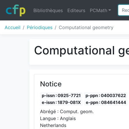
Bibliothèques
Editeurs
PCMath
Accueil
Périodiques
Computational geometry
Computational 
Notice
p-issn : 0925-7721
p-ppn : 040037622
e-issn : 1879-081X
e-ppn : 084641444
Abrégé : Comput. geom.
Langue : Anglais
Netherlands