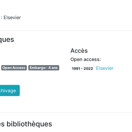
 Elsevier
iques
Accès
Open access:
Elsevier
Open Access
Embargo : 4 ans
1991 - 2022
chivage
es bibliothèques