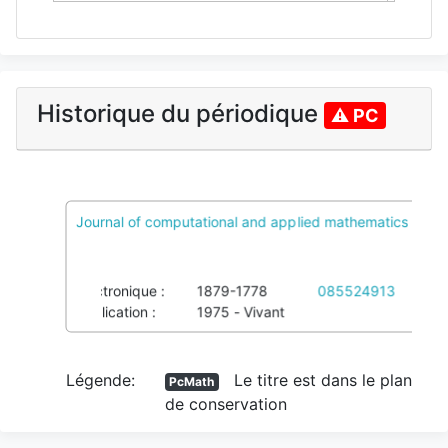
Historique du périodique
⚠ PC
Journal of computational and applied mathematics
PcMath
Voir pôles et Colref
Imprimé :
0377-0427
039549135
Électronique :
1879-1778
085524913
Publication :
1975 - Vivant
Légende:
Le titre est dans le plan
PcMath
de conservation