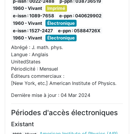
p-issn : 0022-2488
p-ppn : 038736519
1960 - Vivant
Imprimé
e-issn : 1089-7658
e-ppn : 040629902
1960 - Vivant
Électronique
e-issn : 1527-2427
e-ppn : 05884726X
1960 - Vivant
Électronique
Abrégé : J. math. phys.
Langue : Anglais
UnitedStates
Périodicité : Mensuel
Éditeurs commerciaux :
[New York, etc.] American Institute of Physics.
Dernière mise à jour : 04 Mar 2024
Périodes d'accès électroniques
Existant
American Institute of Physics (AIP)