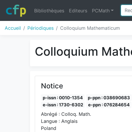
Bibliothèques
Editeurs
PCMath
Accueil
Périodiques
Colloquium Mathematicum
Colloquium Mat
Notice
p-issn : 0010-1354
p-ppn : 038690683
e-issn : 1730-6302
e-ppn : 076284654
Abrégé : Colloq. Math.
Langue : Anglais
Poland