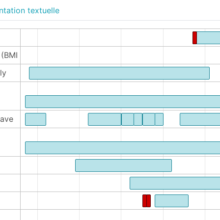
tation textuelle
 (BMI
ly
tave