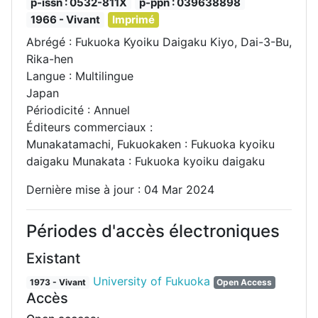
p-issn : 0532-811X
p-ppn : 039638898
1966 - Vivant
Imprimé
Abrégé : Fukuoka Kyoiku Daigaku Kiyo, Dai-3-Bu,
Rika-hen
Langue : Multilingue
Japan
Périodicité : Annuel
Éditeurs commerciaux :
Munakatamachi, Fukuokaken : Fukuoka kyoiku
daigaku Munakata : Fukuoka kyoiku daigaku
Dernière mise à jour : 04 Mar 2024
Périodes d'accès électroniques
Existant
University of Fukuoka
1973 - Vivant
Open Access
Accès