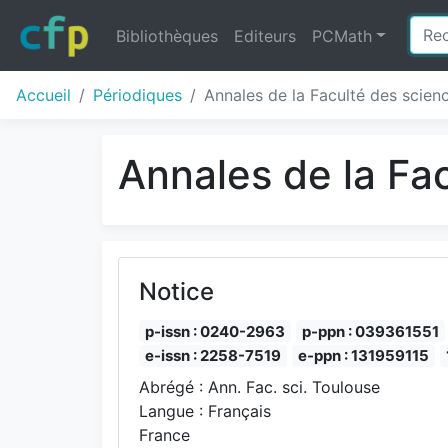
Bibliothèques
Editeurs
PCMath
Accueil
Périodiques
Annales de la Faculté des scien
Annales de la Fa
Notice
p-issn : 0240-2963
p-ppn : 039361551
e-issn : 2258-7519
e-ppn : 131959115
Abrégé : Ann. Fac. sci. Toulouse
Langue : Français
France