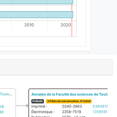
2010
2020
e Toulouse pour les sciences mathématiques et les sciences physique
Annales de la Faculté des sciences de Toulouse
PcMath
3 Pôles de conservation, 0 Colref
Imprimé :
0240-2963
039361551
58
Électronique :
2258-7519
131959115
49