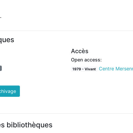
-
iques
Accès
Open access:
Centre Mersen
s
1979 - Vivant
chivage
es bibliothèques