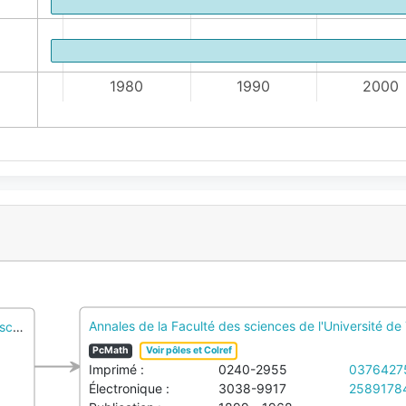
70
1980
1990
2000
Annales de la Faculté des sciences de l'Université d
s sciences mathématiques et les sciences physiques
PcMath
Voir pôles et Colref
Imprimé :
0240-2955
0376427
Électronique :
3038-9917
2589178