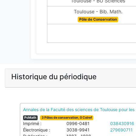
Toulouse - BU Sciences
Toulouse - Bib. Math.
Pôle de Conservation
19
Historique du périodique
Annales de la Faculté des sciences de Toulouse pour le
PcMath
3 Pôles de conservation, 0 Colref
Imprimé :
0996-0481
038430916
Électronique :
3038-9941
279690711