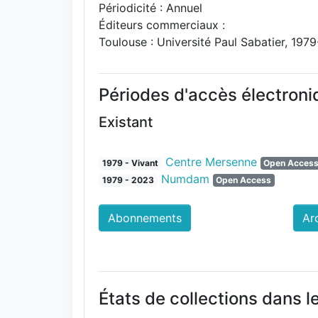
Périodicité : Annuel
Éditeurs commerciaux :
Toulouse : Université Paul Sabatier, 1979
Périodes d'accès électron
Existant
Centre Mersenne
1979 - Vivant
Open Acces
Numdam
1979 - 2023
Open Access
Abonnements
Ar
États de collections dans l