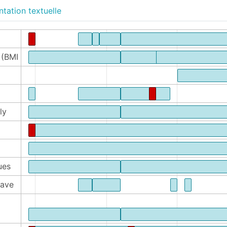
tation textuelle
 (BMI
ly
ues
tave