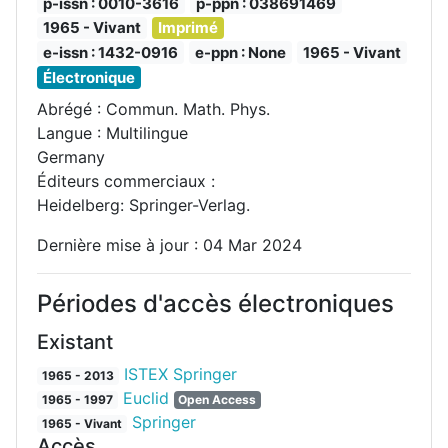
p-issn : 0010-3616
p-ppn : 038691469
1965 - Vivant
Imprimé
e-issn : 1432-0916
e-ppn : None
1965 - Vivant
Électronique
Abrégé : Commun. Math. Phys.
Langue : Multilingue
Germany
Éditeurs commerciaux :
Heidelberg: Springer-Verlag.
Dernière mise à jour : 04 Mar 2024
Périodes d'accès électroniques
Existant
ISTEX Springer
1965 - 2013
Euclid
1965 - 1997
Open Access
Springer
1965 - Vivant
Accès