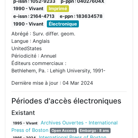
p-issn : 1052-9233
p-ppn : 04027604X
1990 - Vivant
Imprimé
e-issn : 2164-4713
e-ppn : 183634578
1990 - Vivant
Électronique
Abrégé : Surv. differ. geom.
Langue : Anglais
UnitedStates
Périodicité : Annuel
Éditeurs commerciaux :
Bethlehem, Pa. : Lehigh University, 1991-
Dernière mise à jour : 04 Mar 2024
Périodes d'accès électroniques
Existant
Archives Ouvertes - International
1995 - Vivant
Press of Boston
Open Access
Embargo : 8 ans
International Press of Boston
1995 - 2024