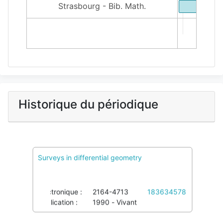
Strasbourg - Bib. Math.
1900
2000
Historique du périodique
Surveys in differential geometry
PcMath
Voir pôles et Colref
Imprimé :
1052-9233
04027604X
Électronique :
2164-4713
183634578
Publication :
1990 - Vivant