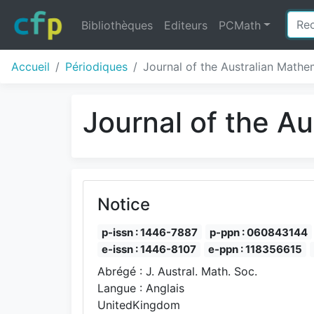
Bibliothèques
Editeurs
PCMath
Accueil
Périodiques
Journal of the Australian Mathe
Journal of the A
Notice
p-issn : 1446-7887
p-ppn : 060843144
e-issn : 1446-8107
e-ppn : 118356615
Abrégé : J. Austral. Math. Soc.
Langue : Anglais
UnitedKingdom