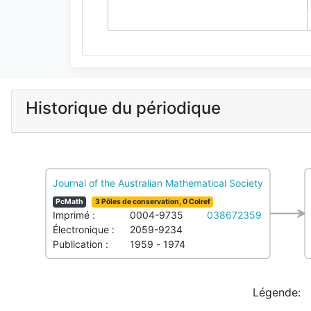
Historique du périodique
Journal of the Australian Mathematical Society
PcMath
3 Pôles de conservation, 0 Colref
Imprimé :
0004-9735
038672359
Électronique :
2059-9234
Publication :
1959 - 1974
Légende: