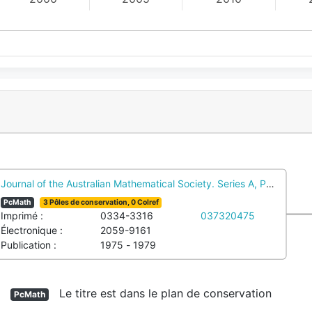
Journal of the Australian Mathematical Society. Series A, Pure math
PcMath
3 Pôles de conservation, 0 Colref
Imprimé :
0334-3316
037320475
Électronique :
2059-9161
Publication :
1975 - 1979
Le titre est dans le plan de conservation
PcMath