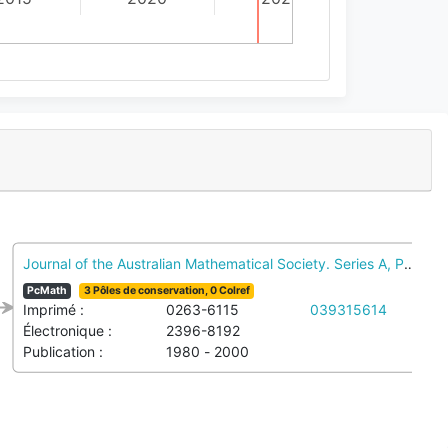
ematics
Journal of the Australian Mathematical Society. Series A, Pure ma
PcMath
3 Pôles de conservation, 0 Colref
Imprimé :
0263-6115
039315614
Électronique :
2396-8192
Publication :
1980 - 2000