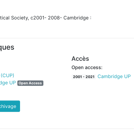
atical Society, c2001- 2008- Cambridge :
iques
Accès
Open access:
 (CUP)
Cambridge UP
2001 - 2021
idge UP
Open Access
chivage