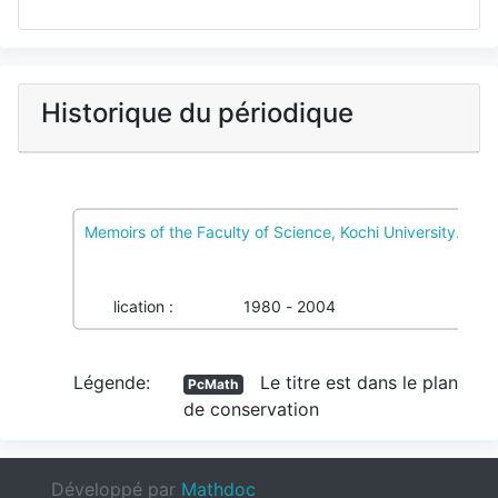
Historique du périodique
Memoirs of the Faculty of Science, Kochi University. Ser
PcMath
2 Pôles de conservation, 0 Colref
Imprimé :
0389-0252
039577988
Publication :
1980 - 2004
Légende:
Le titre est dans le plan
PcMath
de conservation
Développé par
Mathdoc