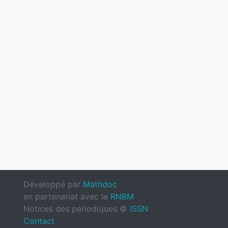
Développé par
Mathdoc
en partenariat avec le
RNBM
Notices des périodiques ©
ISSN
Contact