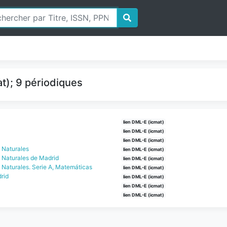
t); 9 périodiques
lien DML-E (icmat)
lien DML-E (icmat)
lien DML-E (icmat)
y Naturales
lien DML-E (icmat)
y Naturales de Madrid
lien DML-E (icmat)
 Naturales. Serie A, Matemáticas
lien DML-E (icmat)
rid
lien DML-E (icmat)
lien DML-E (icmat)
lien DML-E (icmat)