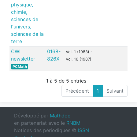
physique,
chimie,
sciences de
l'univers,
sciences de la
terre
CWI
0168-
Vol. 1 (1983) -
newsletter
826X
Vol. 16 (1987)
PCMath
1 à 5 de 5 entries
Précédent
1
Suivant
Développé par
Mathdoc
en partenariat avec le
RNBM
Notices des périodiques ©
ISSN