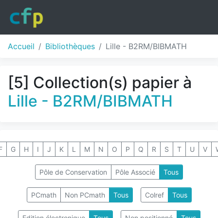
Accueil
Bibliothèques
Lille - B2RM/BIBMATH
[5] Collection(s) papier à
Lille - B2RM/BIBMATH
F
G
H
I
J
K
L
M
N
O
P
Q
R
S
T
U
V
Pôle de Conservation
Pôle Associé
Tous
PCmath
Non PCmath
Tous
Colref
Tous
Edition électronique
Tous
Non positionné
Tous