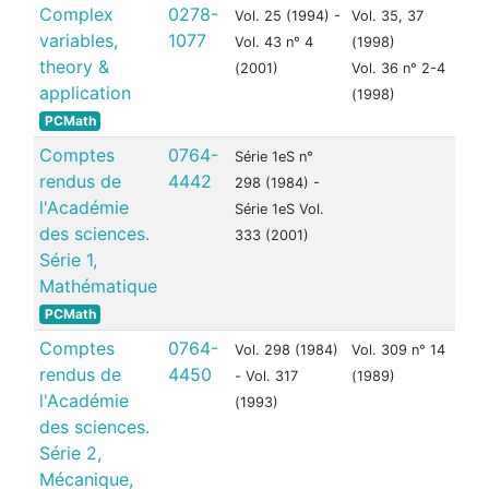
Complex
0278-
Vol. 25 (1994) -
Vol. 35, 37
variables,
1077
Vol. 43 n° 4
(1998)
theory &
(2001)
Vol. 36 n° 2-4
application
(1998)
PCMath
Comptes
0764-
Série 1eS n°
rendus de
4442
298 (1984) -
l'Académie
Série 1eS Vol.
des sciences.
333 (2001)
Série 1,
Mathématique
PCMath
Comptes
0764-
Vol. 298 (1984)
Vol. 309 n° 14
rendus de
4450
- Vol. 317
(1989)
l'Académie
(1993)
des sciences.
Série 2,
Mécanique,