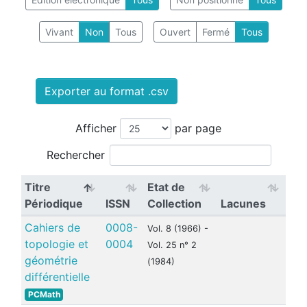
Vivant
Non
Tous
Ouvert
Fermé
Tous
Exporter au format .csv
Afficher
par page
Rechercher
Titre
Etat de
Périodique
ISSN
Collection
Lacunes
Cahiers de
0008-
Vol. 8 (1966) -
topologie et
0004
Vol. 25 n° 2
géométrie
(1984)
différentielle
PCMath