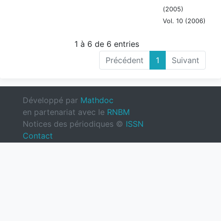
(2005)
Vol. 10 (2006)
1 à 6 de 6 entries
Précédent
1
Suivant
Développé par
Mathdoc
en partenariat avec le
RNBM
Notices des périodiques ©
ISSN
Contact