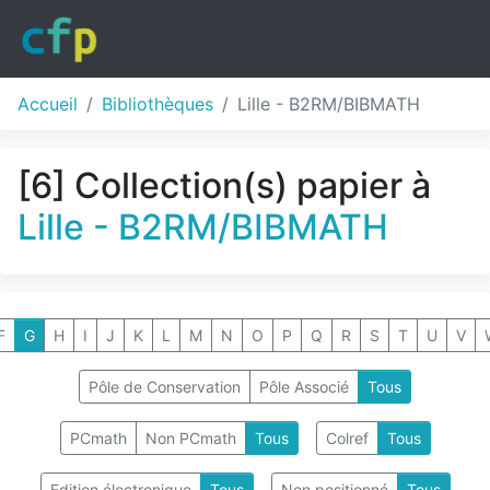
Accueil
Bibliothèques
Lille - B2RM/BIBMATH
[6] Collection(s) papier à
Lille - B2RM/BIBMATH
F
G
H
I
J
K
L
M
N
O
P
Q
R
S
T
U
V
Pôle de Conservation
Pôle Associé
Tous
PCmath
Non PCmath
Tous
Colref
Tous
Edition électronique
Tous
Non positionné
Tous