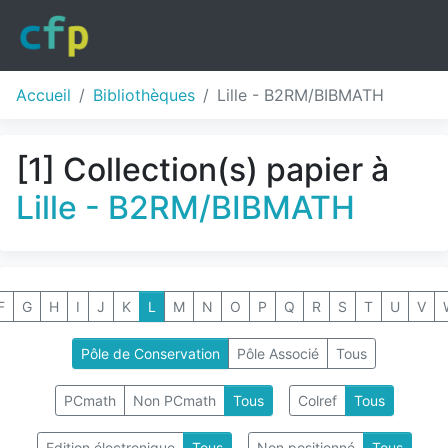
Accueil
Bibliothèques
Lille - B2RM/BIBMATH
[1] Collection(s) papier à
Lille - B2RM/BIBMATH
F
G
H
I
J
K
L
M
N
O
P
Q
R
S
T
U
V
Pôle de Conservation
Pôle Associé
Tous
PCmath
Non PCmath
Tous
Colref
Tous
Edition électronique
Tous
Non positionné
Tous