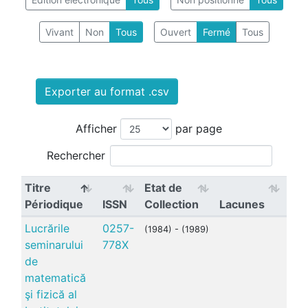
Vivant
Non
Tous
Ouvert
Fermé
Tous
Exporter au format .csv
Afficher
par page
Rechercher
Titre
Etat de
Périodique
ISSN
Collection
Lacunes
Lucrările
0257-
(1984) - (1989)
seminarului
778X
de
matematică
şi fizică al