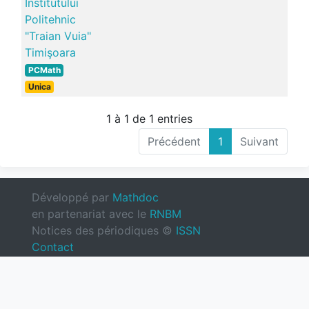
Institutului
Politehnic
"Traian Vuia"
Timişoara
PCMath
Unica
1 à 1 de 1 entries
Précédent
1
Suivant
Développé par
Mathdoc
en partenariat avec le
RNBM
Notices des périodiques ©
ISSN
Contact