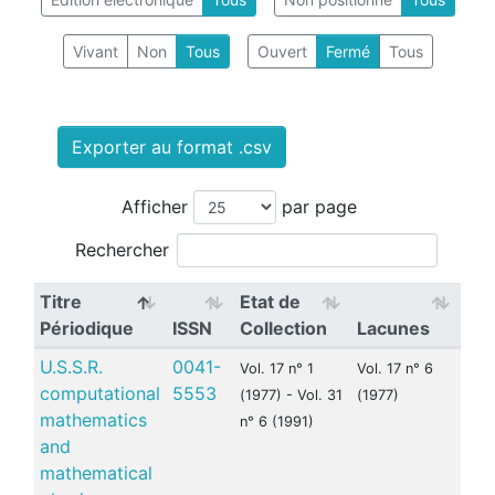
Vivant
Non
Tous
Ouvert
Fermé
Tous
Exporter au format .csv
Afficher
par page
Rechercher
Titre
Etat de
Périodique
ISSN
Collection
Lacunes
U.S.S.R.
0041-
Vol. 17 n° 1
Vol. 17 n° 6
computational
5553
(1977) - Vol. 31
(1977)
mathematics
n° 6 (1991)
and
mathematical