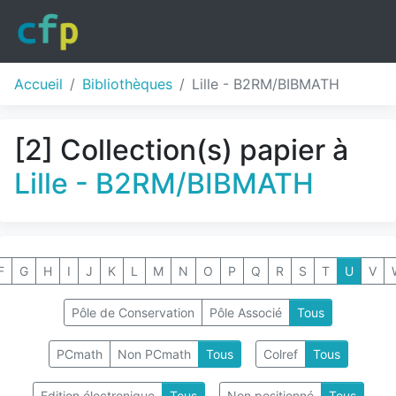
Accueil
Bibliothèques
Lille - B2RM/BIBMATH
[2] Collection(s) papier à
Lille - B2RM/BIBMATH
F
G
H
I
J
K
L
M
N
O
P
Q
R
S
T
U
V
Pôle de Conservation
Pôle Associé
Tous
PCmath
Non PCmath
Tous
Colref
Tous
Edition électronique
Tous
Non positionné
Tous