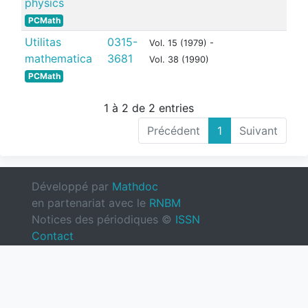
physics
PCMath
Utilitas
0315-
Vol. 15 (1979) -
mathematica
3681
Vol. 38 (1990)
PCMath
1 à 2 de 2 entries
Précédent
1
Suivant
Développé par
Mathdoc
en partenariat avec le
RNBM
Notices des périodiques ©
ISSN
Contact