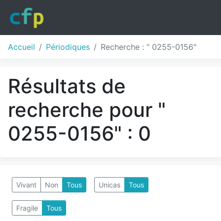
Accueil
Périodiques
Recherche : " 0255-0156"
Résultats de
recherche pour "
0255-0156" : 0
Vivant
Non
Tous
Unicas
Tous
Fragile
Tous