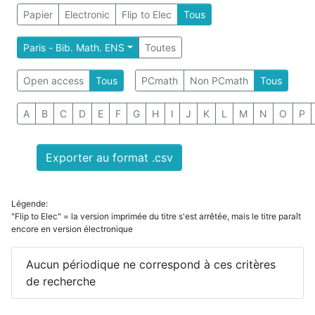
Papier
Electronic
Flip to Elec
Tous
Paris - Bib. Math. ENS
Toutes
Open access
Tous
PCmath
Non PCmath
Tous
A
B
C
D
E
F
G
H
I
J
K
L
M
N
O
P
Exporter au format .csv
Légende:
"Flip to Elec" = la version imprimée du titre s'est arrêtée, mais le titre paraît
encore en version électronique
Aucun périodique ne correspond à ces critères
de recherche