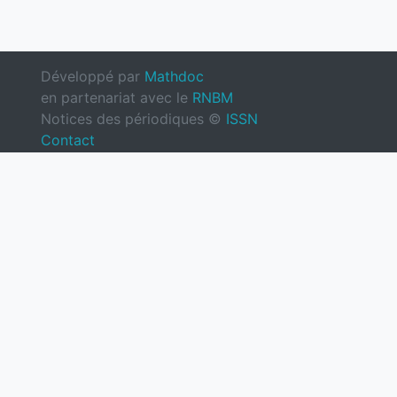
Développé par
Mathdoc
en partenariat avec le
RNBM
Notices des périodiques ©
ISSN
Contact