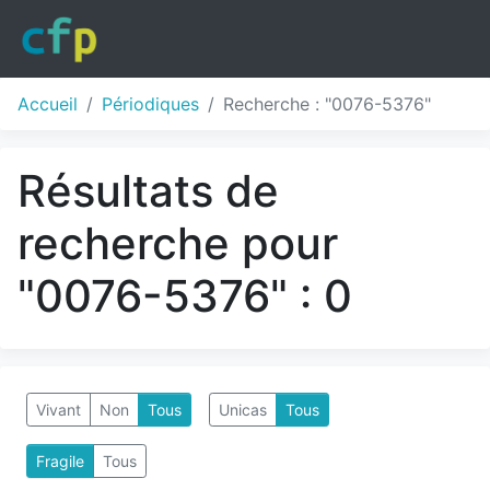
Accueil
Périodiques
Recherche : "0076-5376"
Résultats de
recherche pour
"0076-5376" : 0
Vivant
Non
Tous
Unicas
Tous
Fragile
Tous