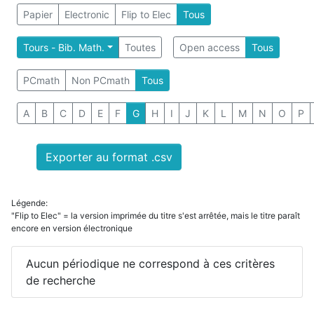
Papier
Electronic
Flip to Elec
Tous
Tours - Bib. Math.
Toutes
Open access
Tous
PCmath
Non PCmath
Tous
A
B
C
D
E
F
G
H
I
J
K
L
M
N
O
P
Exporter au format .csv
Légende:
"Flip to Elec" = la version imprimée du titre s'est arrêtée, mais le titre paraît
encore en version électronique
Aucun périodique ne correspond à ces critères
de recherche