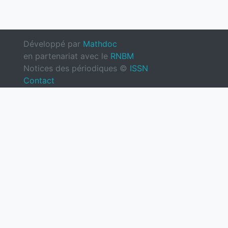
Développé par
Mathdoc
en partenariat avec le
RNBM
Notices des périodiques ©
ISSN
Contact