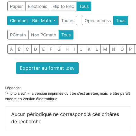
Papier
Electronic
Flip to Elec
Tous
Clermont - Bib. Math.
Toutes
Open access
Tous
PCmath
Non PCmath
Tous
A
B
C
D
E
F
G
H
I
J
K
L
M
N
O
P
Exporter au format .csv
Légende:
"Flip to Elec" = la version imprimée du titre s'est arrêtée, mais le titre paraît
encore en version électronique
Aucun périodique ne correspond à ces critères
de recherche