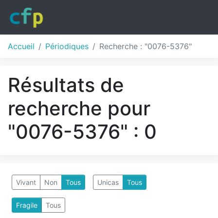
Accueil
Périodiques
Recherche : "0076-5376"
Résultats de
recherche pour
"0076-5376" : 0
Vivant
Non
Tous
Unicas
Tous
Fragile
Tous