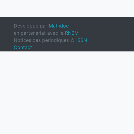
Développé par
Mathdoc
en partenariat avec le
RNBM
Notices des périodiques ©
ISSN
Contact