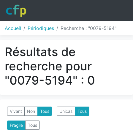
Accueil
Périodiques
Recherche : "0079-5194"
Résultats de
recherche pour
"0079-5194" : 0
Vivant
Non
Tous
Unicas
Tous
Fragile
Tous