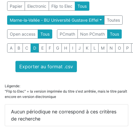
Papier
Electronic
Flip to Elec
Tous
Marne-la-Vallée - BU Université Gustave Eiffel
Toutes
Open access
Tous
PCmath
Non PCmath
Tous
A
B
C
D
E
F
G
H
I
J
K
L
M
N
O
P
Exporter au format .csv
Légende:
"Flip to Elec" = la version imprimée du titre s'est arrêtée, mais le titre paraît
encore en version électronique
Aucun périodique ne correspond à ces critères
de recherche