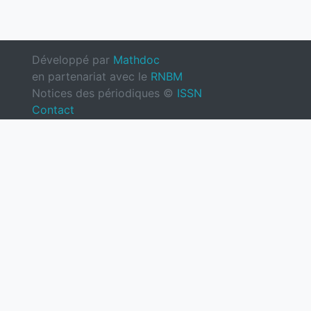
Développé par
Mathdoc
en partenariat avec le
RNBM
Notices des périodiques ©
ISSN
Contact