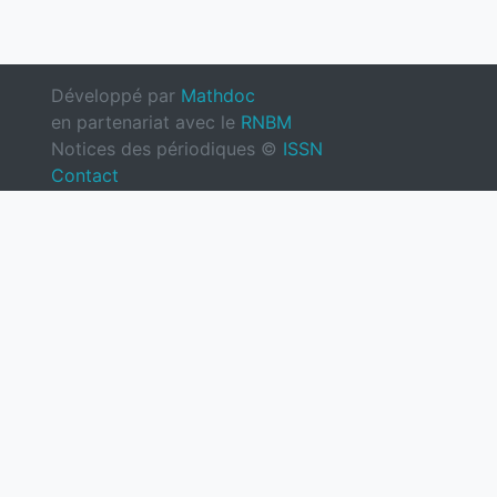
Développé par
Mathdoc
en partenariat avec le
RNBM
Notices des périodiques ©
ISSN
Contact