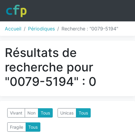
Accueil
Périodiques
Recherche : "0079-5194"
Résultats de
recherche pour
"0079-5194" : 0
Vivant
Non
Tous
Unicas
Tous
Fragile
Tous