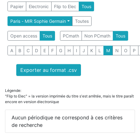
Papier
Electronic
Flip to Elec
Tous
Paris - MIR Sophie Germain
Toutes
Open access
Tous
PCmath
Non PCmath
Tous
A
B
C
D
E
F
G
H
I
J
K
L
M
N
O
P
Exporter au format .csv
Légende:
"Flip to Elec" = la version imprimée du titre s'est arrêtée, mais le titre paraît
encore en version électronique
Aucun périodique ne correspond à ces critères
de recherche