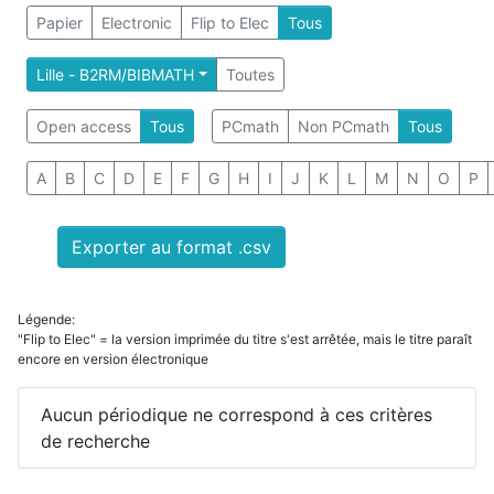
Papier
Electronic
Flip to Elec
Tous
Lille - B2RM/BIBMATH
Toutes
Open access
Tous
PCmath
Non PCmath
Tous
A
B
C
D
E
F
G
H
I
J
K
L
M
N
O
P
Exporter au format .csv
Légende:
"Flip to Elec" = la version imprimée du titre s'est arrêtée, mais le titre paraît
encore en version électronique
Aucun périodique ne correspond à ces critères
de recherche