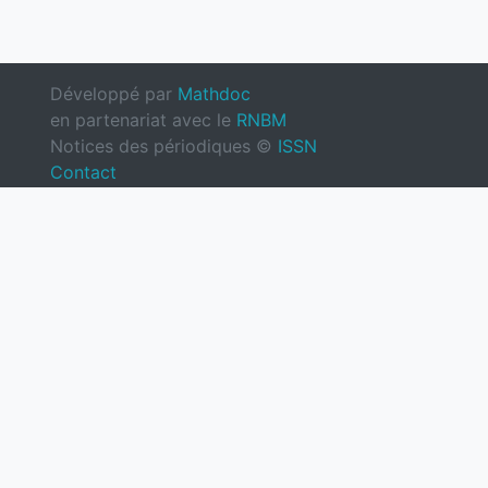
Développé par
Mathdoc
en partenariat avec le
RNBM
Notices des périodiques ©
ISSN
Contact