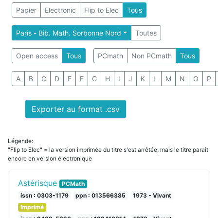
Papier
Electronic
Flip to Elec
Tous
Paris - Bib. Math. Sorbonne Nord
Toutes
Open access
Tous
PCmath
Non PCmath
Tous
A
B
C
D
E
F
G
H
I
J
K
L
M
N
O
P
Exporter au format .csv
Légende:
"Flip to Elec" = la version imprimée du titre s'est arrêtée, mais le titre paraît
encore en version électronique
Astérisque
PCMath
issn : 0303-1179
ppn : 013566385
1973 - Vivant
Imprimé