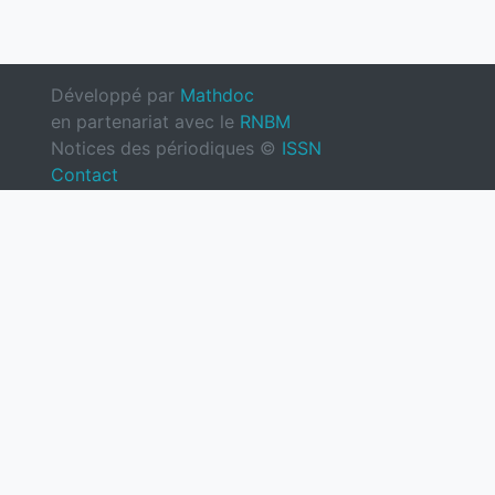
Développé par
Mathdoc
en partenariat avec le
RNBM
Notices des périodiques ©
ISSN
Contact