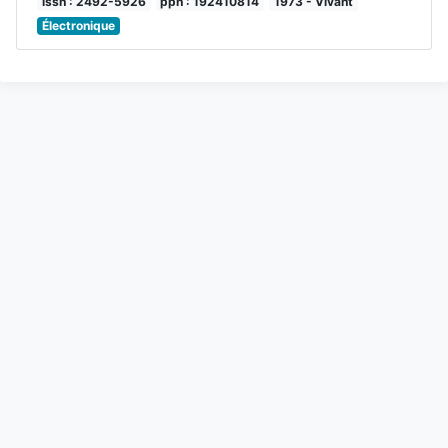
issn : 2492-5926
ppn : 192410814
1973 - Vivant
Électronique