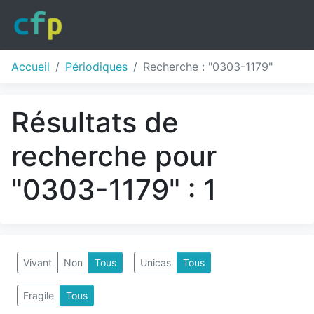
Accueil
Périodiques
Recherche : "0303-1179"
Résultats de
recherche pour
"0303-1179" : 1
Vivant
Non
Tous
Unicas
Tous
Fragile
Tous