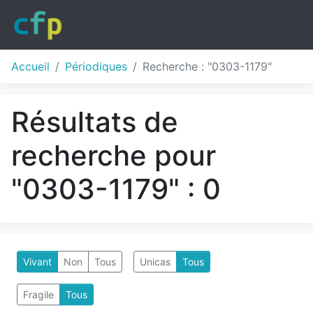
Accueil
Périodiques
Recherche : "0303-1179"
Résultats de
recherche pour
"0303-1179" : 0
Vivant
Non
Tous
Unicas
Tous
Fragile
Tous