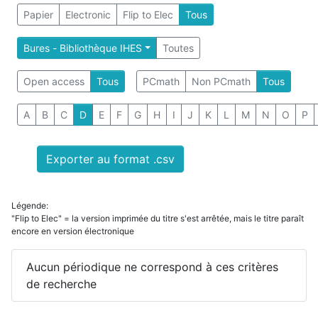
Papier
Electronic
Flip to Elec
Tous
Bures - Bibliothèque IHES
Toutes
Open access
Tous
PCmath
Non PCmath
Tous
A
B
C
D
E
F
G
H
I
J
K
L
M
N
O
P
Exporter au format .csv
Légende:
"Flip to Elec" = la version imprimée du titre s'est arrêtée, mais le titre paraît
encore en version électronique
Aucun périodique ne correspond à ces critères
de recherche