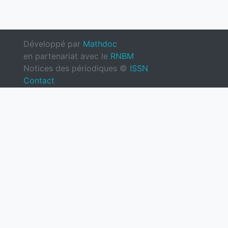
Développé par
Mathdoc
en partenariat avec le
RNBM
Notices des périodiques ©
ISSN
Contact