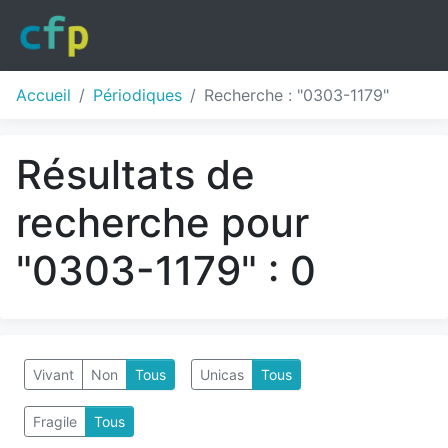
Accueil
Périodiques
Recherche : "0303-1179"
Résultats de
recherche pour
"0303-1179" : 0
Vivant
Non
Tous
Unicas
Tous
Fragile
Tous