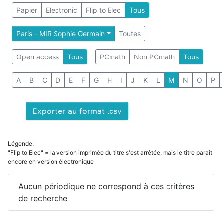
Papier
Electronic
Flip to Elec
Tous
Paris - MIR Sophie Germain
Toutes
Open access
Tous
PCmath
Non PCmath
Tous
A
B
C
D
E
F
G
H
I
J
K
L
M
N
O
P
Exporter au format .csv
Légende:
"Flip to Elec" = la version imprimée du titre s'est arrêtée, mais le titre paraît
encore en version électronique
Aucun périodique ne correspond à ces critères
de recherche