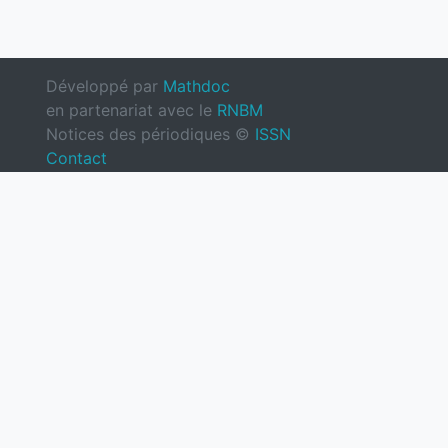
Développé par
Mathdoc
en partenariat avec le
RNBM
Notices des périodiques ©
ISSN
Contact