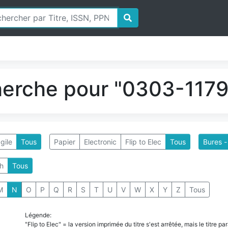
herche pour "0303-1179"
gile
Tous
Papier
Electronic
Flip to Elec
Tous
Bures -
h
Tous
M
N
O
P
Q
R
S
T
U
V
W
X
Y
Z
Tous
Légende:
"Flip to Elec" = la version imprimée du titre s'est arrêtée, mais le titre 