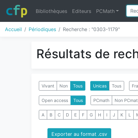
Bibliothèques
Editeurs
PCMath
Accueil
Périodiques
Recherche : "0303-1179"
Résultats de rec
Vivant
Non
Tous
Unicas
Tous
Fra
Open access
Tous
PCmath
Non PCmat
A
B
C
D
E
F
G
H
I
J
K
L
Exporter au format .csv