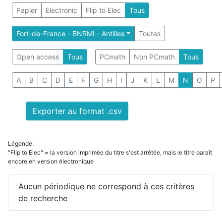
Papier
Electronic
Flip to Elec
Tous
Fort-de-France - BNRMI - Antilles
Toutes
Open access
Tous
PCmath
Non PCmath
Tous
A
B
C
D
E
F
G
H
I
J
K
L
M
N
O
P
Exporter au format .csv
Légende:
"Flip to Elec" = la version imprimée du titre s'est arrêtée, mais le titre paraît
encore en version électronique
Aucun périodique ne correspond à ces critères
de recherche