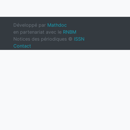
Développé par
Mathdoc
en partenariat avec le
RNBM
Notices des périodiques ©
ISSN
Contact