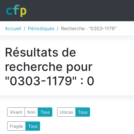
Accueil
Périodiques
Recherche : "0303-1179"
Résultats de
recherche pour
"0303-1179" : 0
Vivant
Non
Tous
Unicas
Tous
Fragile
Tous