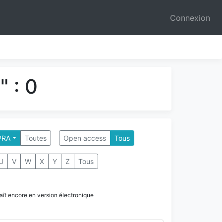
Connexion
 : 0
PRA
Toutes
Open access
Tous
U
V
W
X
Y
Z
Tous
paraît encore en version électronique