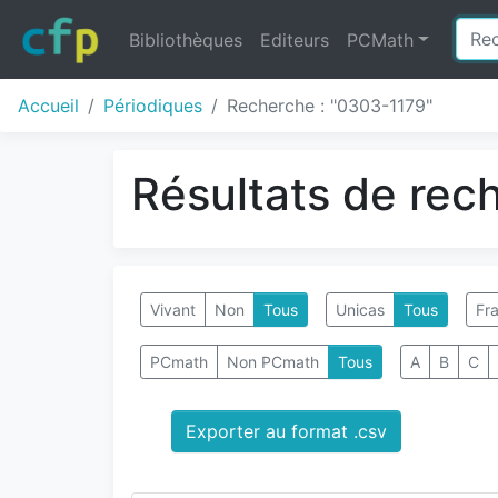
Bibliothèques
Editeurs
PCMath
Accueil
Périodiques
Recherche : "0303-1179"
Résultats de rec
Vivant
Non
Tous
Unicas
Tous
Fra
PCmath
Non PCmath
Tous
A
B
C
Exporter au format .csv