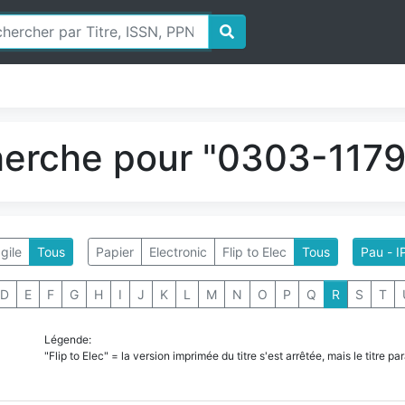
herche pour "0303-1179"
gile
Tous
Papier
Electronic
Flip to Elec
Tous
Pau - I
D
E
F
G
H
I
J
K
L
M
N
O
P
Q
R
S
T
Légende:
"Flip to Elec" = la version imprimée du titre s'est arrêtée, mais le titre 