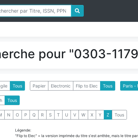
herche pour "0303-1179"
gile
Tous
Papier
Electronic
Flip to Elec
Tous
Paris -
h
Tous
M
N
O
P
Q
R
S
T
U
V
W
X
Y
Z
Tous
Légende:
"Flip to Elec" = la version imprimée du titre s'est arrêtée, mais le titre 