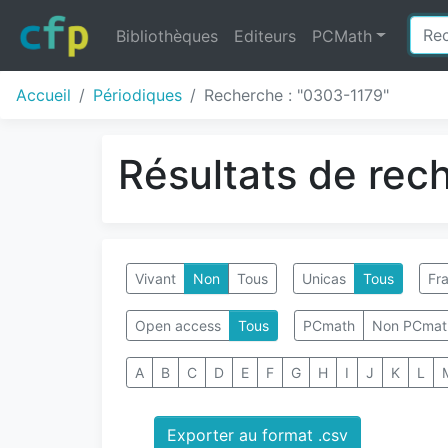
Bibliothèques
Editeurs
PCMath
Accueil
Périodiques
Recherche : "0303-1179"
Résultats de rec
Vivant
Non
Tous
Unicas
Tous
Fra
Open access
Tous
PCmath
Non PCmat
A
B
C
D
E
F
G
H
I
J
K
L
Exporter au format .csv