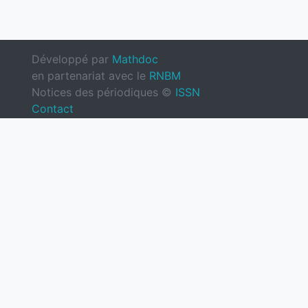
Développé par
Mathdoc
en partenariat avec le
RNBM
Notices des périodiques ©
ISSN
Contact