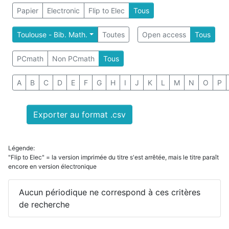
Papier
Electronic
Flip to Elec
Tous
Toulouse - Bib. Math.
Toutes
Open access
Tous
PCmath
Non PCmath
Tous
A
B
C
D
E
F
G
H
I
J
K
L
M
N
O
P
Exporter au format .csv
Légende:
"Flip to Elec" = la version imprimée du titre s'est arrêtée, mais le titre paraît
encore en version électronique
Aucun périodique ne correspond à ces critères
de recherche