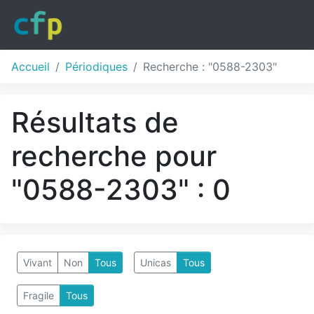
Accueil
Périodiques
Recherche : "0588-2303"
Résultats de
recherche pour
"0588-2303" : 0
Vivant
Non
Tous
Unicas
Tous
Fragile
Tous