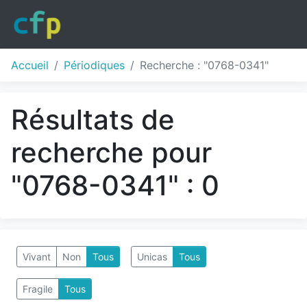
Accueil
Périodiques
Recherche : "0768-0341"
Résultats de
recherche pour
"0768-0341" : 0
Vivant
Non
Tous
Unicas
Tous
Fragile
Tous