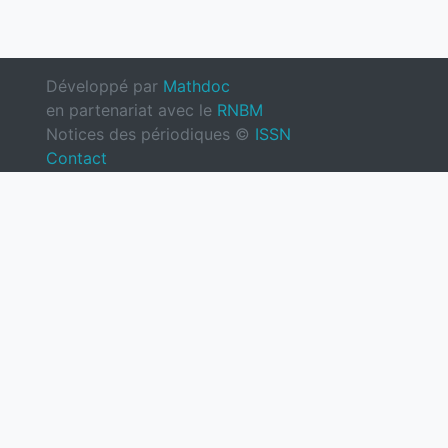
Développé par
Mathdoc
en partenariat avec le
RNBM
Notices des périodiques ©
ISSN
Contact