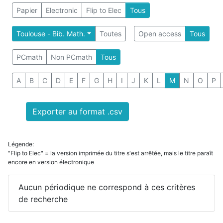
Papier
Electronic
Flip to Elec
Tous
Toulouse - Bib. Math.
Toutes
Open access
Tous
PCmath
Non PCmath
Tous
A
B
C
D
E
F
G
H
I
J
K
L
M
N
O
P
Exporter au format .csv
Légende:
"Flip to Elec" = la version imprimée du titre s'est arrêtée, mais le titre paraît
encore en version électronique
Aucun périodique ne correspond à ces critères
de recherche