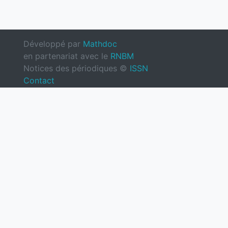
Développé par
Mathdoc
en partenariat avec le
RNBM
Notices des périodiques ©
ISSN
Contact