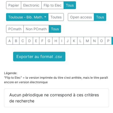
Papier
Electronic
Flip to Elec
Tous
Toulouse - Bib. Math.
Toutes
Open access
Tous
PCmath
Non PCmath
Tous
A
B
C
D
E
F
G
H
I
J
K
L
M
N
O
P
Exporter au format .csv
Légende:
"Flip to Elec" = la version imprimée du titre s'est arrêtée, mais le titre paraît
encore en version électronique
Aucun périodique ne correspond à ces critères
de recherche