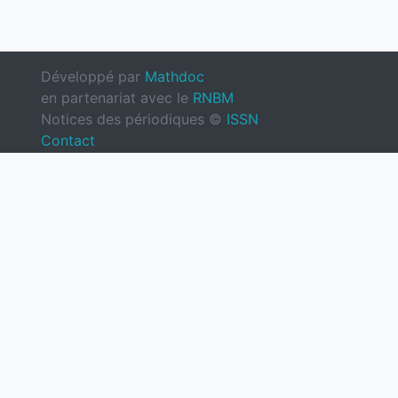
Développé par
Mathdoc
en partenariat avec le
RNBM
Notices des périodiques ©
ISSN
Contact