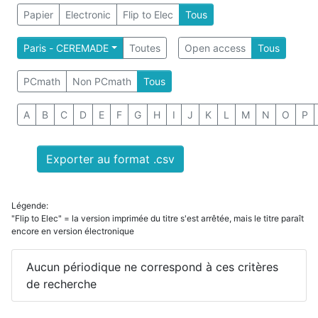
Papier
Electronic
Flip to Elec
Tous
Paris - CEREMADE
Toutes
Open access
Tous
PCmath
Non PCmath
Tous
A
B
C
D
E
F
G
H
I
J
K
L
M
N
O
P
Exporter au format .csv
Légende:
"Flip to Elec" = la version imprimée du titre s'est arrêtée, mais le titre paraît
encore en version électronique
Aucun périodique ne correspond à ces critères
de recherche