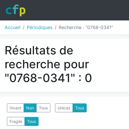
Accueil
Périodiques
Recherche : "0768-0341"
Résultats de
recherche pour
"0768-0341" : 0
Vivant
Non
Tous
Unicas
Tous
Fragile
Tous