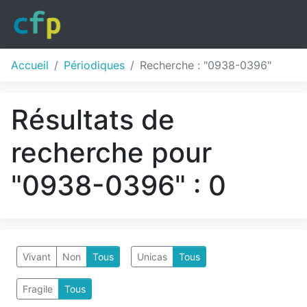
Accueil
Périodiques
Recherche : "0938-0396"
Résultats de
recherche pour
"0938-0396" : 0
Vivant
Non
Tous
Unicas
Tous
Fragile
Tous