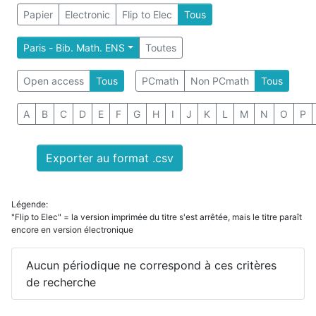
Papier
Electronic
Flip to Elec
Tous
Paris - Bib. Math. ENS
Toutes
Open access
Tous
PCmath
Non PCmath
Tous
A
B
C
D
E
F
G
H
I
J
K
L
M
N
O
P
Exporter au format .csv
Légende:
"Flip to Elec" = la version imprimée du titre s'est arrêtée, mais le titre paraît
encore en version électronique
Aucun périodique ne correspond à ces critères
de recherche