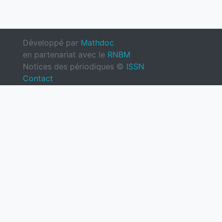
Développé par
Mathdoc
en partenariat avec le
RNBM
Notices des périodiques ©
ISSN
Contact