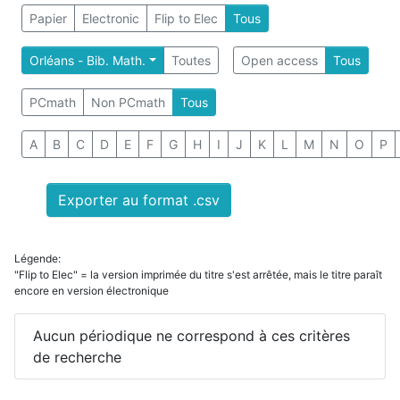
Papier
Electronic
Flip to Elec
Tous
Orléans - Bib. Math.
Toutes
Open access
Tous
PCmath
Non PCmath
Tous
A
B
C
D
E
F
G
H
I
J
K
L
M
N
O
P
Exporter au format .csv
Légende:
"Flip to Elec" = la version imprimée du titre s'est arrêtée, mais le titre paraît
encore en version électronique
Aucun périodique ne correspond à ces critères
de recherche