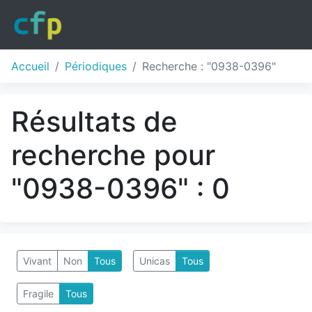
Accueil
Périodiques
Recherche : "0938-0396"
Résultats de
recherche pour
"0938-0396" : 0
Vivant
Non
Tous
Unicas
Tous
Fragile
Tous