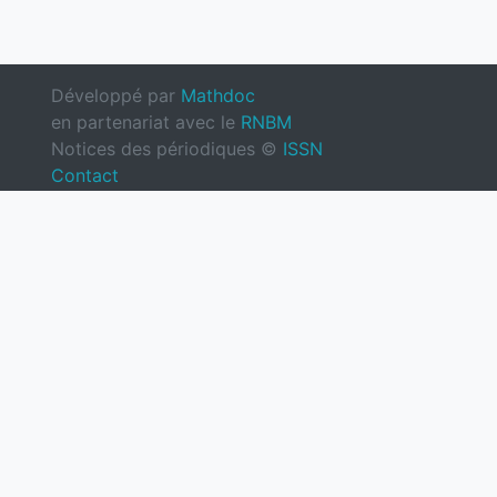
Développé par
Mathdoc
en partenariat avec le
RNBM
Notices des périodiques ©
ISSN
Contact