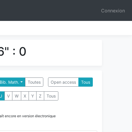
Connexion
" : 0
 Bib. Math.
Toutes
Open access
Tous
U
V
W
X
Y
Z
Tous
paraît encore en version électronique