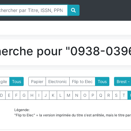
herche pour "0938-0396
gile
Tous
Papier
Electronic
Flip to Elec
Tous
Brest -
D
E
F
G
H
I
J
K
L
M
N
O
P
Q
R
S
T
Légende:
"Flip to Elec" = la version imprimée du titre s'est arrêtée, mais le titre 