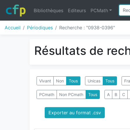
Bibliothèques
Editeurs
PCMath
Accueil
Périodiques
Recherche : "0938-0396"
Résultats de rec
Vivant
Non
Tous
Unicas
Tous
Fra
PCmath
Non PCmath
Tous
A
B
C
Exporter au format .csv