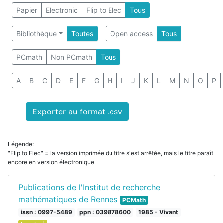
Papier
Electronic
Flip to Elec
Tous
Bibliothèque
Toutes
Open access
Tous
PCmath
Non PCmath
Tous
A
B
C
D
E
F
G
H
I
J
K
L
M
N
O
P
Exporter au format .csv
Légende:
"Flip to Elec" = la version imprimée du titre s'est arrêtée, mais le titre paraît
encore en version électronique
Publications de l'Institut de recherche
mathématiques de Rennes
PCMath
issn : 0997-5489
ppn : 039878600
1985 - Vivant