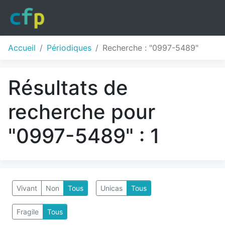
Accueil
Périodiques
Recherche : "0997-5489"
Résultats de
recherche pour
"0997-5489" : 1
Vivant
Non
Tous
Unicas
Tous
Fragile
Tous