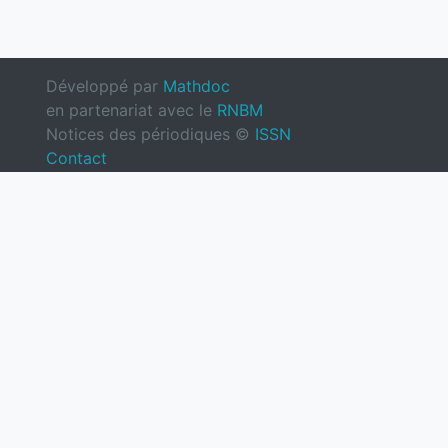
Développé par
Mathdoc
en partenariat avec le
RNBM
Notices des périodiques ©
ISSN
Contact