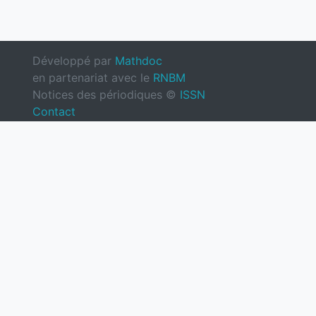
Développé par
Mathdoc
en partenariat avec le
RNBM
Notices des périodiques ©
ISSN
Contact