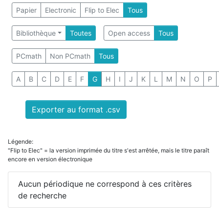
Papier
Electronic
Flip to Elec
Tous
Bibliothèque
Toutes
Open access
Tous
PCmath
Non PCmath
Tous
A
B
C
D
E
F
G
H
I
J
K
L
M
N
O
P
Exporter au format .csv
Légende:
"Flip to Elec" = la version imprimée du titre s'est arrêtée, mais le titre paraît
encore en version électronique
Aucun périodique ne correspond à ces critères
de recherche