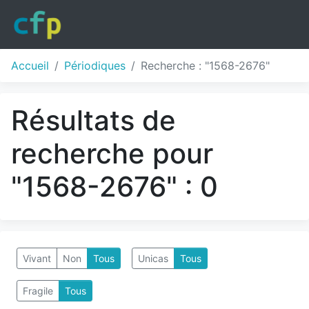
Accueil
Périodiques
Recherche : "1568-2676"
Résultats de
recherche pour
"1568-2676" : 0
Vivant
Non
Tous
Unicas
Tous
Fragile
Tous