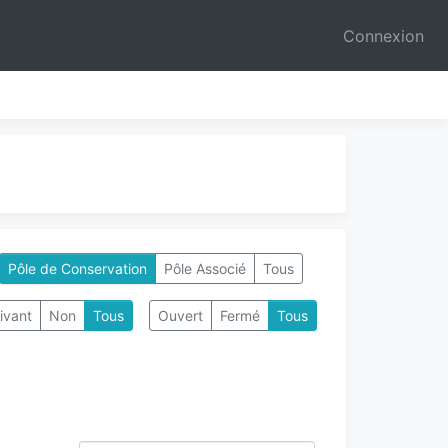
Connexion
Pôle de Conservation
Pôle Associé
Tous
ivant
Non
Tous
Ouvert
Fermé
Tous