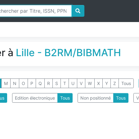
er à
Lille - B2RM/BIBMATH
M
N
O
P
Q
R
S
T
U
V
W
X
Y
Z
Tous
us
Edition électronique
Tous
Non positionné
Tous
V