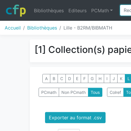
Bibliothèques
Editeurs
PCMath
Accueil
Bibliothèques
Lille - B2RM/BIBMATH
[1] Collection(s) papi
A
B
C
D
E
F
G
H
I
J
K
L
PCmath
Non PCmath
Tous
Colref
To
Exporter au format .csv