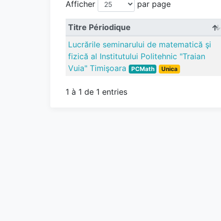
Afficher
par page
Titre Périodique
Lucrările seminarului de matematică şi
fizică al Institutului Politehnic "Traian
Vuia" Timişoara
PCMath
Unica
1 à 1 de 1 entries