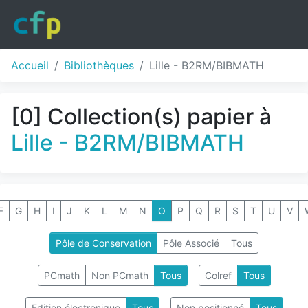
Accueil
Bibliothèques
Lille - B2RM/BIBMATH
[0] Collection(s) papier à
Lille - B2RM/BIBMATH
F
G
H
I
J
K
L
M
N
O
P
Q
R
S
T
U
V
Pôle de Conservation
Pôle Associé
Tous
PCmath
Non PCmath
Tous
Colref
Tous
Edition électronique
Tous
Non positionné
Tous