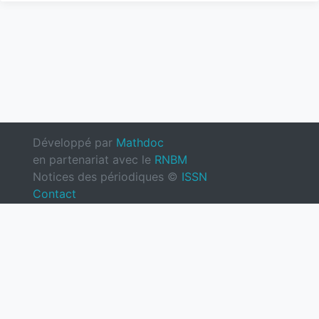
Développé par
Mathdoc
en partenariat avec le
RNBM
Notices des périodiques ©
ISSN
Contact