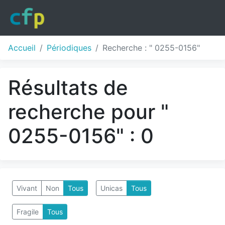
Accueil
Périodiques
Recherche : " 0255-0156"
Résultats de
recherche pour "
0255-0156" : 0
Vivant
Non
Tous
Unicas
Tous
Fragile
Tous