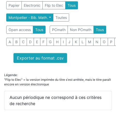
Papier
Electronic
Flip to Elec
Tous
Montpellier - Bib. Math.
Toutes
Open access
Tous
PCmath
Non PCmath
Tous
A
B
C
D
E
F
G
H
I
J
K
L
M
N
O
P
Exporter au format .csv
Légende:
"Flip to Elec" = la version imprimée du titre s'est arrêtée, mais le titre paraît
encore en version électronique
Aucun périodique ne correspond à ces critères
de recherche