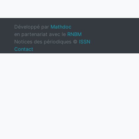
Développé par
Mathdoc
en partenariat avec le
RNBM
Notices des périodiques ©
ISSN
Contact