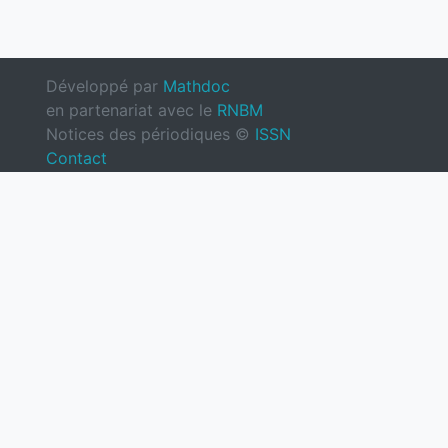
Développé par
Mathdoc
en partenariat avec le
RNBM
Notices des périodiques ©
ISSN
Contact