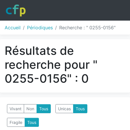
Accueil
Périodiques
Recherche : " 0255-0156"
Résultats de
recherche pour "
0255-0156" : 0
Vivant
Non
Tous
Unicas
Tous
Fragile
Tous