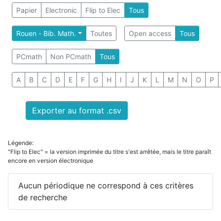
Papier
Electronic
Flip to Elec
Tous
Rouen - Bib. Math.
Toutes
Open access
Tous
PCmath
Non PCmath
Tous
A
B
C
D
E
F
G
H
I
J
K
L
M
N
O
P
Exporter au format .csv
Légende:
"Flip to Elec" = la version imprimée du titre s'est arrêtée, mais le titre paraît
encore en version électronique
Aucun périodique ne correspond à ces critères
de recherche