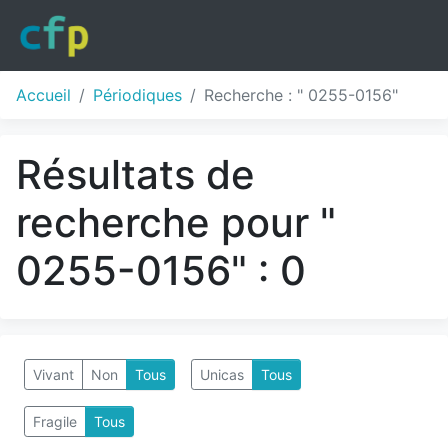
Accueil
Périodiques
Recherche : " 0255-0156"
Résultats de
recherche pour "
0255-0156" : 0
Vivant
Non
Tous
Unicas
Tous
Fragile
Tous