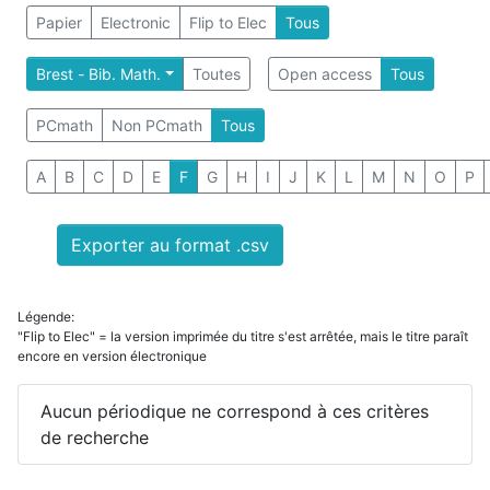
Papier
Electronic
Flip to Elec
Tous
Brest - Bib. Math.
Toutes
Open access
Tous
PCmath
Non PCmath
Tous
A
B
C
D
E
F
G
H
I
J
K
L
M
N
O
P
Exporter au format .csv
Légende:
"Flip to Elec" = la version imprimée du titre s'est arrêtée, mais le titre paraît
encore en version électronique
Aucun périodique ne correspond à ces critères
de recherche