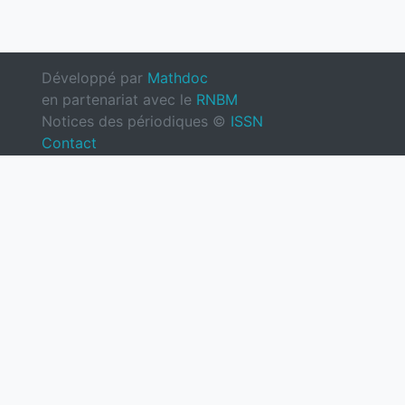
Développé par
Mathdoc
en partenariat avec le
RNBM
Notices des périodiques ©
ISSN
Contact