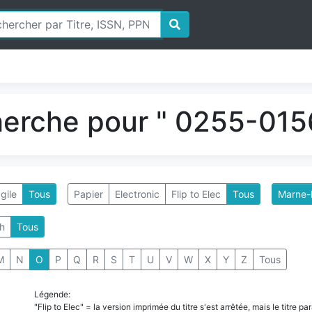
herche pour " 0255-0156
gile
Tous
Papier
Electronic
Flip to Elec
Tous
Marne-l
h
Tous
M
N
O
P
Q
R
S
T
U
V
W
X
Y
Z
Tous
Légende:
"Flip to Elec" = la version imprimée du titre s'est arrêtée, mais le titre 