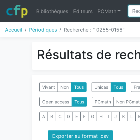
Bibliothèques
Editeurs
PCMath
Accueil
Périodiques
Recherche : " 0255-0156"
Résultats de rec
Vivant
Non
Tous
Unicas
Tous
Fra
Open access
Tous
PCmath
Non PCmat
A
B
C
D
E
F
G
H
I
J
K
L
Exporter au format .csv