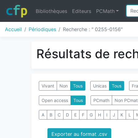
Bibliothèques
Editeurs
PCMath
Accueil
Périodiques
Recherche : " 0255-0156"
Résultats de rec
Vivant
Non
Tous
Unicas
Tous
Fra
Open access
Tous
PCmath
Non PCmat
A
B
C
D
E
F
G
H
I
J
K
L
Exporter au format .csv