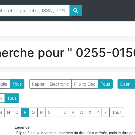
herche pour " 0255-0156
gile
Tous
Papier
Electronic
Flip to Elec
Tous
Caen - 
h
Tous
M
N
O
P
Q
R
S
T
U
V
W
X
Y
Z
Tous
Légende:
"Flip to Elec" = la version imprimée du titre s'est arrêtée, mais le titre 