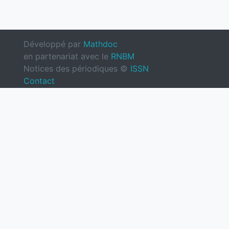
Développé par
Mathdoc
en partenariat avec le
RNBM
Notices des périodiques ©
ISSN
Contact