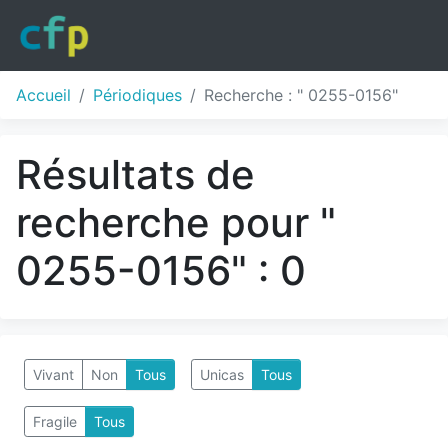
Accueil
Périodiques
Recherche : " 0255-0156"
Résultats de
recherche pour "
0255-0156" : 0
Vivant
Non
Tous
Unicas
Tous
Fragile
Tous