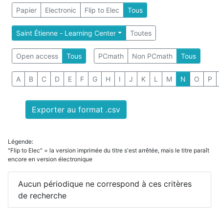
Papier
Electronic
Flip to Elec
Tous
Saint Étienne - Learning Center
Toutes
Open access
Tous
PCmath
Non PCmath
Tous
A
B
C
D
E
F
G
H
I
J
K
L
M
N
O
P
Exporter au format .csv
Légende:
"Flip to Elec" = la version imprimée du titre s'est arrêtée, mais le titre paraît
encore en version électronique
Aucun périodique ne correspond à ces critères
de recherche