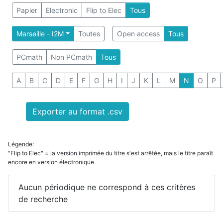
Papier
Electronic
Flip to Elec
Tous
Marseille - I2M
Toutes
Open access
Tous
PCmath
Non PCmath
Tous
A
B
C
D
E
F
G
H
I
J
K
L
M
N
O
P
Exporter au format .csv
Légende:
"Flip to Elec" = la version imprimée du titre s'est arrêtée, mais le titre paraît
encore en version électronique
Aucun périodique ne correspond à ces critères
de recherche