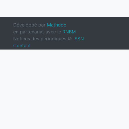
Développé par
Mathdoc
en partenariat avec le
RNBM
Notices des périodiques ©
ISSN
Contact