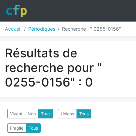
Accueil
Périodiques
Recherche : " 0255-0156"
Résultats de
recherche pour "
0255-0156" : 0
Vivant
Non
Tous
Unicas
Tous
Fragile
Tous